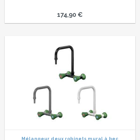
174,90 €
Mélangeur deux robinets mural à bec