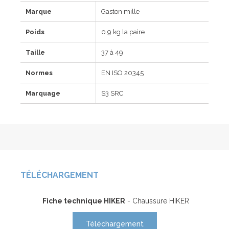
Marque
Gaston mille
Poids
0.9 kg la paire
Taille
37 à 49
Normes
EN ISO 20345
Marquage
S3 SRC
TÉLÉCHARGEMENT
Fiche technique HIKER
- Chaussure HIKER
Téléchargement