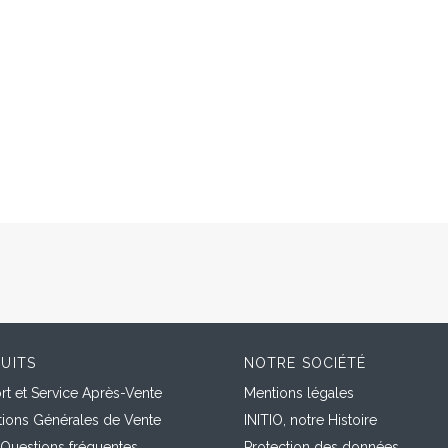
UITS
NOTRE SOCIÉTÉ
t et Service Après-Vente
Mentions légales
tions Générales de Vente
INITIO, notre Histoire
 Questions fréquentes
Protection des données