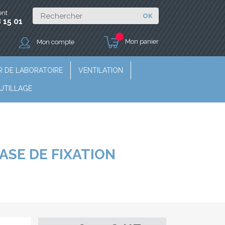
ent
OK
 15 01
Mon panier
Mon compte
R DE LABORATOIRE
VENTILATION
UTILLAGE
ASE DE FIXATION