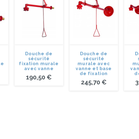
Douche de
Douche de
D
sécurité
sécurité
le
fixation murale
murale avec
mu
avec vanne
vanne et base
van
de fixation
d
190,50 €
245,70 €
3