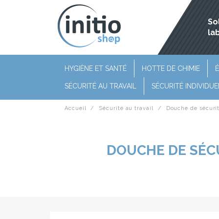
So
la
HYGIÈNE ET SANTÉ
HOTTE DE CHIMIE
É
SÉCURITÉ AU TRAVAIL
SÉCURITÉ INDIVIDUE
Accueil
Sécurité au travail
Douche de sécuri
DOUCHE DE SÉCU