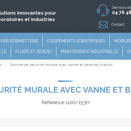
Service cli
04 76 48
lutions innovantes pour
boratoires et industries
Contact
VIER ROBINETTERIE
EQUIPEMENTS SCIENTIFIQUES
MOBILIE
LLE
FLUIDE ET RÉSEAU
MAINTENANCE INDUSTRIELLE
O
té
Douche de sécurité murale avec vanne et base de fixation
RITÉ MURALE AVEC VANNE ET B
Référence:
1100/153H