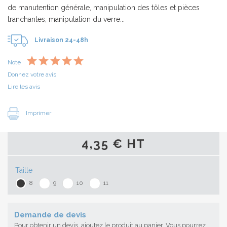
de manutention générale, manipulation des tôles et pièces
tranchantes, manipulation du verre...
Livraison 24-48h
Note
Donnez votre avis
Lire les avis
Imprimer
4,35 € HT
Taille
8
9
10
11
Demande de devis
Pour obtenir un devis, ajoutez le produit au panier. Vous pourrez