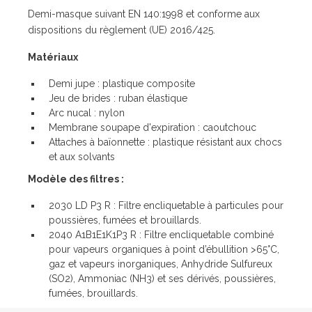
Demi-masque suivant EN 140:1998 et conforme aux
dispositions du règlement (UE) 2016/425.
Matériaux
Demi jupe : plastique composite
Jeu de brides : ruban élastique
Arc nucal : nylon
Membrane soupape d'expiration : caoutchouc
Attaches à baïonnette : plastique résistant aux chocs
et aux solvants
Modèle des filtres :
2030 LD P3 R : Filtre encliquetable à particules pour
poussières, fumées et brouillards.
2040 A1B1E1K1P3 R : Filtre encliquetable combiné
pour vapeurs organiques à point d’ébullition >65°C,
gaz et vapeurs inorganiques, Anhydride Sulfureux
(SO2), Ammoniac (NH3) et ses dérivés, poussières,
fumées, brouillards.