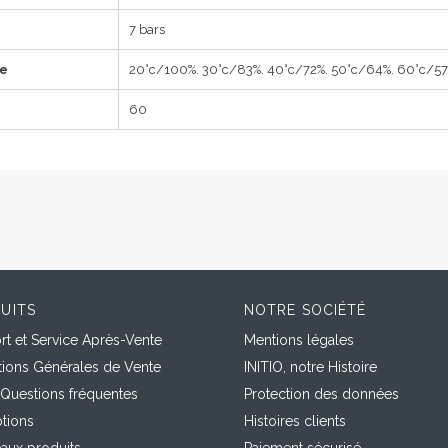
7 bars
ce
20°c/100%. 30°c/83%. 40°c/72%. 50°c/64%. 60°c/5
60
UITS
NOTRE SOCIÉTÉ
t et Service Après-Vente
Mentions légales
tions Générales de Vente
INITIO, notre Histoire
 Questions fréquentes
Protection des données
tions
Histoires clients
aux produits
Paiement sécurisé