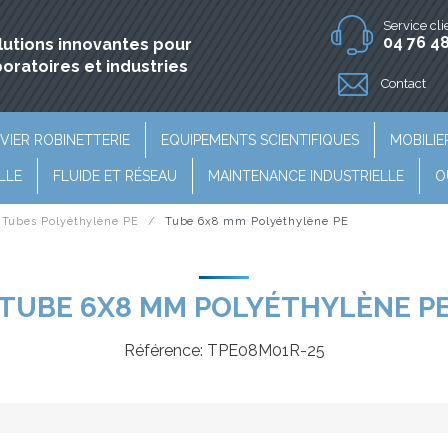
Service cli
04 76 48
lutions innovantes pour
boratoires et industries
Contact
VIER ROBINETTERIE
EQUIPEMENTS SCIENTIFIQUES
MOBILIE
LLE
FLUIDE ET RÉSEAU
MAINTENANCE INDUSTRIELLE
O
Tubes Polyéthylène PE
Tube 6x8 mm Polyéthylène PE
TUBE 6X8 MM POLYÉTHYLÈNE P
Référence:
TPE08M01R-25