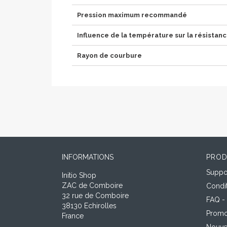
Pression maximum recommandé
Influence de la température sur la résistan
Rayon de courbure
INFORMATIONS
PROD
Suppor
Initio Shop
ZAC de Comboire
Condi
32 rue de Comboire
FAQ -
38130 Echirolles
Promo
France
Nouve