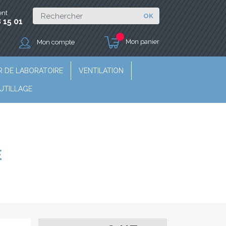
ent
OK
 15 01
Mon panier
Mon compte
R DE LABORATOIRE
VENTILATION
UTILLAGE
E