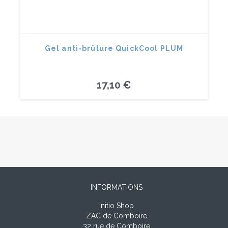
Gel anti-brûlure QuickCool PLUM
17,10 €
INFORMATIONS
Initio Shop
ZAC de Comboire
32 rue de Comboire