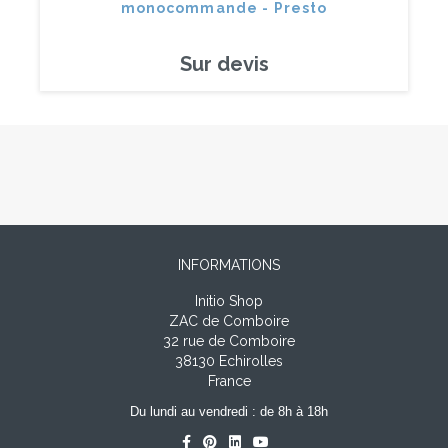
monocommande - Presto
Sur devis
INFORMATIONS
Initio Shop
ZAC de Comboire
32 rue de Comboire
38130 Echirolles
France
Du lundi au vendredi : de 8h à 18h