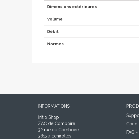
Dimensions extérieures
Volume
Débit
Normes
INFORMATIONS
PROD
Suppor
Initio Shop
ZAC de Comboire
Condi
32 rue de Comboire
FAQ -
38130 Echirolles