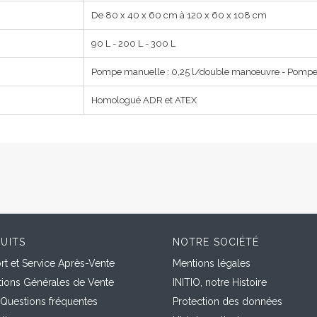
De 80 x 40 x 60 cm à 120 x 60 x 108 cm
90 L - 200 L - 300 L
Pompe manuelle : 0,25 l/double manœuvre - Pompe é
Homologué ADR et ATEX
UITS
NOTRE SOCIÉTÉ
t et Service Après-Vente
Mentions légales
tions Générales de Vente
INITIO, notre Histoire
 Questions fréquentes
Protection des données