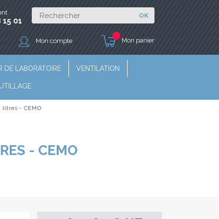
ent
OK
 15 01
Mon panier
Mon compte
R DE LABORATOIRE
VENTILATION
UTILLAGE
 litres - CEMO
TRES - CEMO