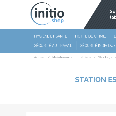
So
la
HYGIÈNE ET SANTÉ
HOTTE DE CHIMIE
É
SÉCURITÉ AU TRAVAIL
SÉCURITÉ INDIVIDUE
Accueil
Maintenance industrielle
Stockage
STATION ES