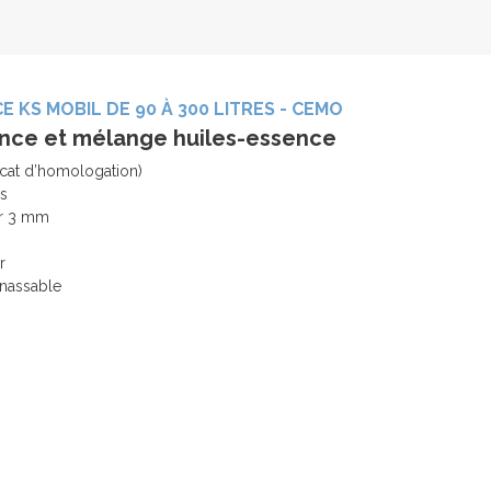
 KS MOBIL DE 90 À 300 LITRES - CEMO
sence et mélange huiles-essence
icat d’homologation)
cs
ur 3 mm
r
enassable