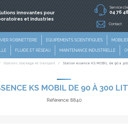
Service cli
04 76 48
lutions innovantes pour
boratoires et industries
Contact
VIER ROBINETTERIE
EQUIPEMENTS SCIENTIFIQUES
MOBILIE
LLE
FLUIDE ET RÉSEAU
MAINTENANCE INDUSTRIELLE
O
Stations stockage et transport
Station essence KS MOBIL de 90 à 300
SENCE KS MOBIL DE 90 À 300 LI
Référence:
8840