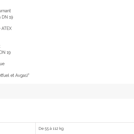
urnant
on DN 19
e ATEX
t
 DN 19
que
tfuel et Avgas)"
De 55 à 112 kg