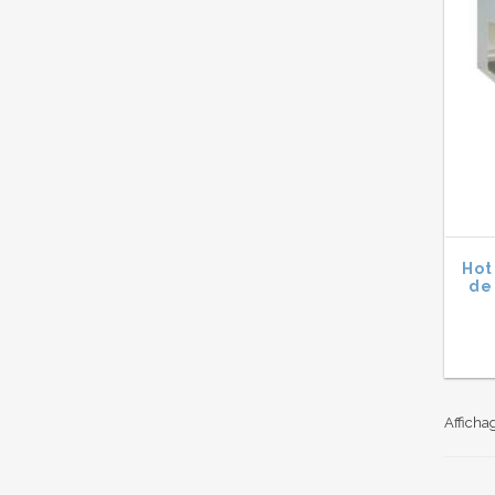
Hot
de 
Affichag