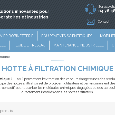
Service cli
04 76 48
lutions innovantes pour
boratoires et industries
Contact
VIER ROBINETTERIE
EQUIPEMENTS SCIENTIFIQUES
MOBILIE
LLE
FLUIDE ET RÉSEAU
MAINTENANCE INDUSTRIELLE
O
himique
HOTTE À FILTRATION CHIMIQUE
imique
(ETRAF) permettent l'extraction des vapeurs dangereuses des produit
ipe des hottes à filtration est de protéger l'utilisateur et l'environnement
 charbon actif pour absorber les molécules chimiques dégagées ou des particul
directement installés dans les hottes à filtration.
4 produits.