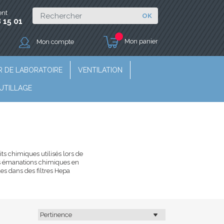
ent
OK
 15 01
Mon panier
Mon compte
R DE LABORATOIRE
VENTILATION
UTILLAGE
s chimiques utilisés lors de
 des émanations chimiques en
es dans des filtres Hepa