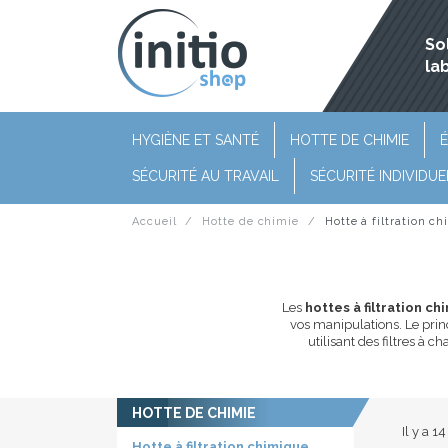
So
la
HYGIÈNE ET SANTÉ
HOTTE DE CHIMIE
É
SÉCURITÉ AU TRAVAIL
SÉCURITÉ INDIVIDUE
Accueil
Hotte de chimie
Hotte à filtration c
Les
hottes à filtration ch
vos manipulations. Le princ
utilisant des filtres à
HOTTE DE CHIMIE
Il y a 1
Hotte à filtration chimique